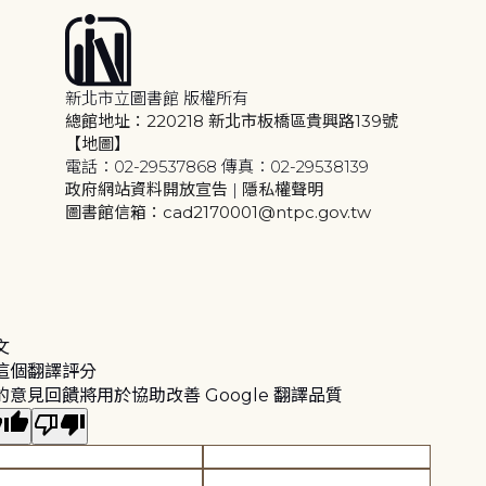
新北市立圖書館 版權所有
總館地址：220218 新北市板橋區貴興路139號
【地圖】
電話：02-29537868 傳真：02-29538139
政府網站資料開放宣告
|
隱私權聲明
圖書館信箱：cad2170001@ntpc.gov.tw
文
這個翻譯評分
的意見回饋將用於協助改善 Google 翻譯品質