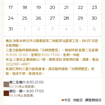
17
18
19
20
21
22
23
24
25
26
27
28
29
30
31
1
2
3
4
5
6
為配合新北市立圖書館第二總館原址重建工程，自6月1日起
全館閉館。
三重分館臨時服務據點「光興閱覽室」，開放時間:星期二至星期
六:9:00~21:00、星期日:9:00~17:00，星期一休館
地址:三重區正義南路62-1號，服務項目:領取預約書、還書，電話:
(02)2981-4887
敬請已預約三重分館取書者，請至臨時據點「光興閱覽室」領
取，造成不便，敬請見諒。
週二至週六 8:30-21:00
(20:30停止借還書)
週日、週一 8:30-17:00
(16:30停止借還書)
今日
休館日
調整開放日