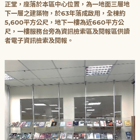
正堂，座落於本區中心位置，為一地面三層地
下一層之建築物，於63年落成啟用，全棟約
5,600平方公尺，地下一樓為近660平方公
尺，一樓服務台旁為資訊檢索區及閱報區供讀
者電子資訊檢索及閱報。