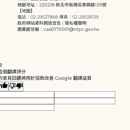
總館地址：220218 新北市板橋區貴興路139號
【地圖】
電話：02-29537868 傳真：02-29538139
政府網站資料開放宣告
|
隱私權聲明
圖書館信箱：cad2170001@ntpc.gov.tw
文
這個翻譯評分
的意見回饋將用於協助改善 Google 翻譯品質