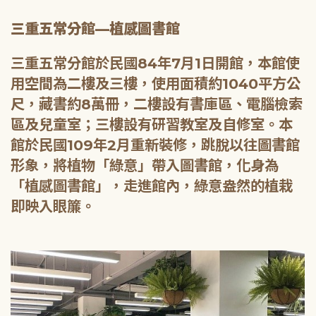
三重五常分館—植感圖書館
三重五常分館於民國84年7月1日開館，本館使
用空間為二樓及三樓，使用面積約1040平方公
尺，藏書約8萬冊，二樓設有書庫區、電腦檢索
區及兒童室；三樓設有研習教室及自修室。本
館於民國109年2月重新裝修，跳脫以往圖書館
形象，將植物「綠意」帶入圖書館，化身為
「植感圖書館」，走進館內，綠意盎然的植栽
即映入眼簾。