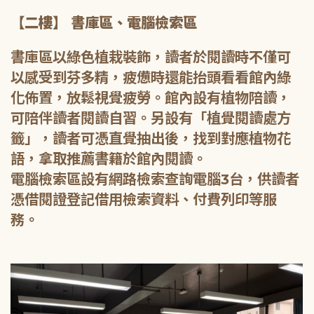
【二樓】 書庫區、電腦檢索區
書庫區以綠色植栽裝飾，讀者於閱讀時不僅可
以感受到芬多精，疲憊時還能抬頭看看館內綠
化佈置，放鬆視覺疲勞。館內設有植物陪讀，
可陪伴讀者閱讀自習。另設有「植覺閱讀處方
籤」，讀者可憑直覺抽出後，找到對應植物花
語，拿取推薦書籍於館內閱讀。
電腦檢索區設有網路檢索查詢電腦3台，供讀者
憑借閱證登記借用檢索資料、付費列印等服
務。