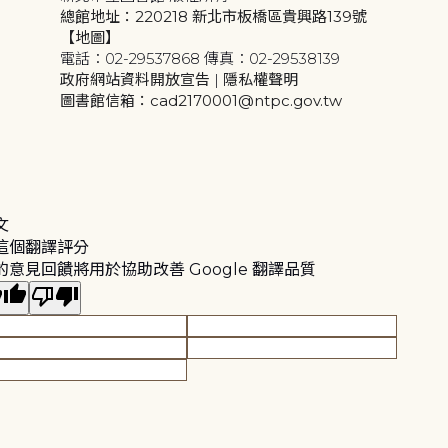
總館地址：220218 新北市板橋區貴興路139號
【地圖】
電話：02-29537868 傳真：02-29538139
政府網站資料開放宣告
|
隱私權聲明
圖書館信箱：cad2170001@ntpc.gov.tw
文
這個翻譯評分
的意見回饋將用於協助改善 Google 翻譯品質