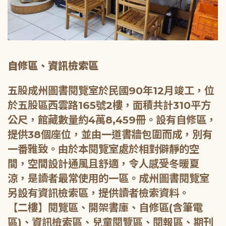
自修區、資訊檢索區
五股成州圖書閱覽室於民國90年12月竣工，位
於五股區西雲路165號2樓，面積共計310平方
公尺，館藏數量約4萬8,459冊。設有自修區，
提供38個座位，並由一道書牆包圍而成，別有
一番雅致。由於本閱覽室處於相對僻靜的空
間，空間設計通風且舒適，令人感受冬暖夏
涼，是讀者最常使用的一區。成州圖書閱覽室
另設有資訊檢索區，提供讀者檢索資料。
【二樓】閱覽區、開架書庫、自修區(含筆電
區)、資訊檢索區、兒童閱覽區、閱報區、期刊