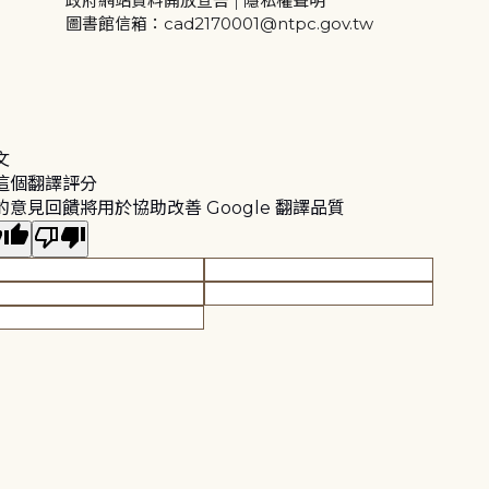
政府網站資料開放宣告
|
隱私權聲明
圖書館信箱：cad2170001@ntpc.gov.tw
文
這個翻譯評分
的意見回饋將用於協助改善 Google 翻譯品質