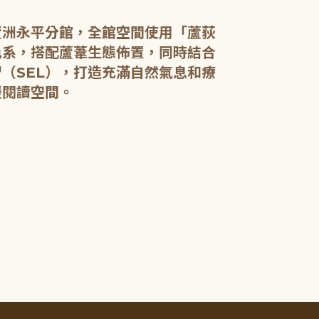
蘆洲永平分館，全館空間使用「蘆荻
色系，搭配蘆葦生態佈置，同時結合
（SEL），打造充滿自然氣息和療
蘆洲永平分館
動線、蘆葦書
然意象的文化