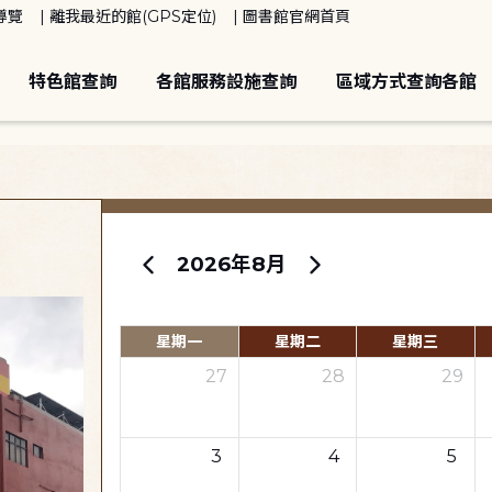
導覽
離我最近的館(GPS定位)
圖書館官網首頁
特色館查詢
各館服務設施查詢
區域方式查詢各館
2026年8月
星期一
星期二
星期三
27
28
29
3
4
5