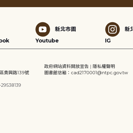
新北市圖
新
ook
Youtube
IG
政府網站資料開放宣告
|
隱私權聲明
區貴興路139號
圖書館信箱：cad2170001@ntpc.gov.tw
29538139