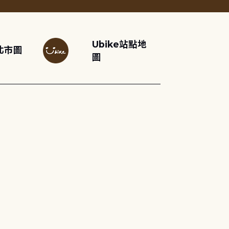
Ubike站點地
北市圖
圖