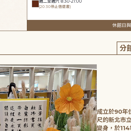
週二至週六 8:30-21:00
(20:30停止借還書)
休館日與
分
成立於90年
尺的新北市
變身，於11