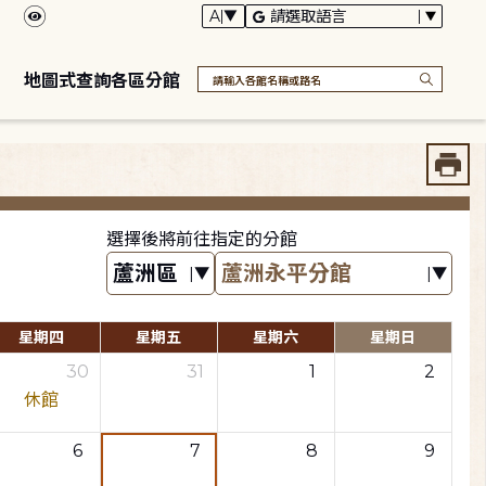
地圖式查詢各區分館
選擇後將前往指定的分館
星期四
星期五
星期六
星期日
30
31
1
2
休館
6
7
8
9