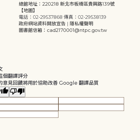
總館地址：220218 新北市板橋區貴興路139號
【地圖】
電話：02-29537868 傳真：02-29538139
政府網站資料開放宣告
|
隱私權聲明
圖書館信箱：cad2170001@ntpc.gov.tw
文
這個翻譯評分
的意見回饋將用於協助改善 Google 翻譯品質