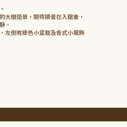
共讀空間。
。
此外，五樓亦
的大樹造景，期待讀者在入館後，
時代學習所需
靜。
，左側有綠色小盆栽及各式小擺飾