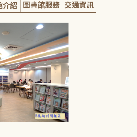
圖書館服務
交通資訊
館介紹
5F:功能閱覽
從五樓大門入
悠閒欣賞影片