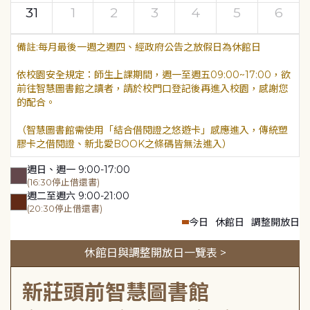
31
1
2
3
4
5
6
每月最後一週之週四、經政府公告之放假日為休館日
依校園安全規定：師生上課期間，週一至週五09:00~17:00，欲
前往智慧圖書館之讀者，請於校門口登記後再進入校園，感謝您
的配合。
（智慧圖書館需使用「結合借閱證之悠遊卡」感應進入，傳統塑
膠卡之借閱證、新北愛BOOK之條碼皆無法進入）
週日、週一 9:00-17:00
(16:30停止借還書)
週二至週六 9:00-21:00
(20:30停止借還書)
今日
休館日
調整開放日
休館日與調整開放日一覽表 >
新莊頭前智慧圖書館