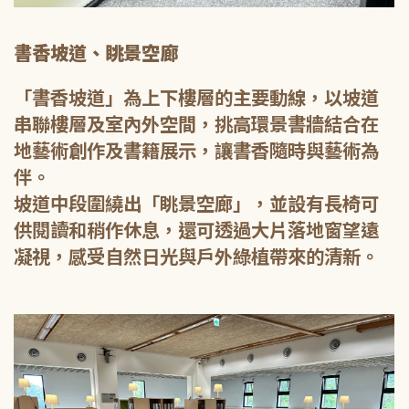
書香坡道、眺景空廊
「書香坡道」為上下樓層的主要動線，以坡道
串聯樓層及室內外空間，挑高環景書牆結合在
地藝術創作及書籍展示，讓書香隨時與藝術為
伴。
坡道中段圍繞出「眺景空廊」，並設有長椅可
供閱讀和稍作休息，還可透過大片落地窗望遠
凝視，感受自然日光與戶外綠植帶來的清新。