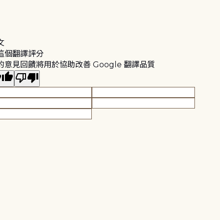
文
這個翻譯評分
的意見回饋將用於協助改善 Google 翻譯品質