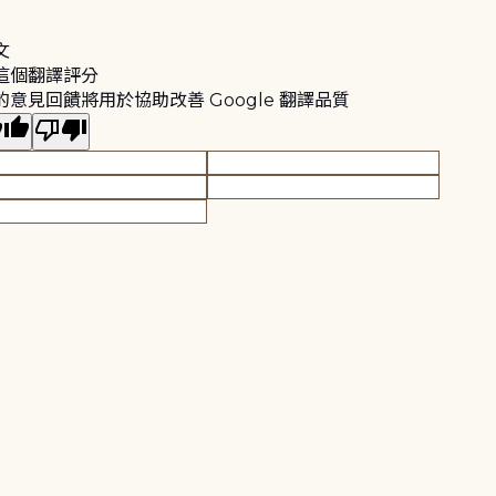
文
這個翻譯評分
的意見回饋將用於協助改善 Google 翻譯品質