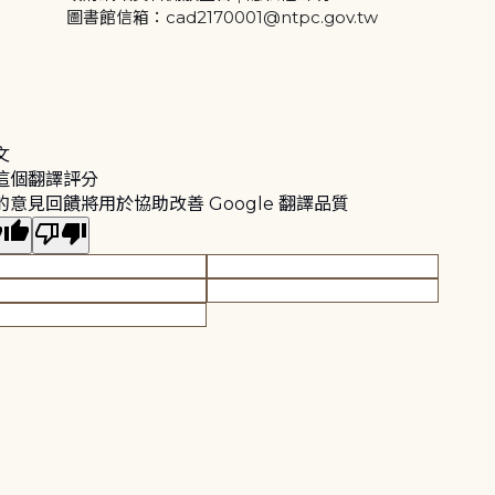
圖書館信箱：cad2170001@ntpc.gov.tw
文
這個翻譯評分
的意見回饋將用於協助改善 Google 翻譯品質