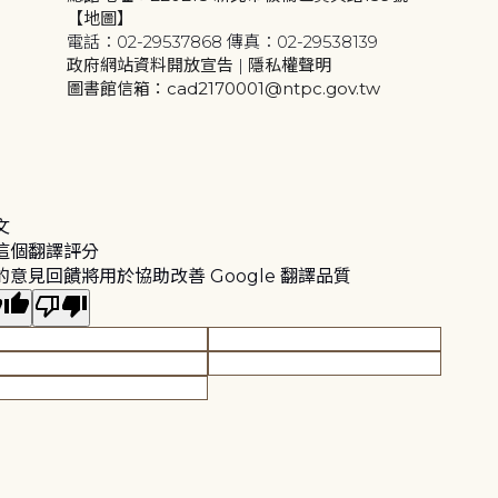
【地圖】
電話：02-29537868 傳真：02-29538139
政府網站資料開放宣告
|
隱私權聲明
圖書館信箱：cad2170001@ntpc.gov.tw
文
這個翻譯評分
的意見回饋將用於協助改善 Google 翻譯品質