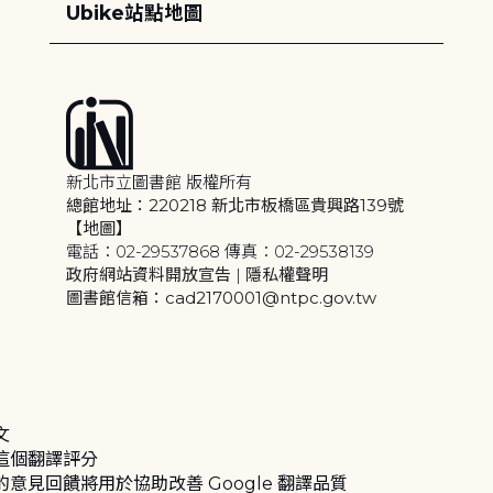
Ubike站點地圖
新北市立圖書館 版權所有
總館地址：220218 新北市板橋區貴興路139號
【地圖】
電話：02-29537868 傳真：02-29538139
政府網站資料開放宣告
|
隱私權聲明
圖書館信箱：cad2170001@ntpc.gov.tw
文
這個翻譯評分
的意見回饋將用於協助改善 Google 翻譯品質