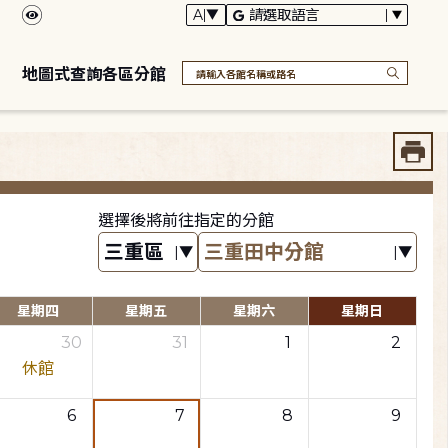
地圖式查詢各區分館
選擇後將前往指定的分館
星期四
星期五
星期六
星期日
30
31
1
2
休館
6
7
8
9