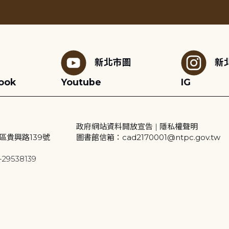
新北市圖
新
ook
Youtube
IG
政府網站資料開放宣告
|
隱私權聲明
區貴興路139號
圖書館信箱：cad2170001@ntpc.gov.tw
29538139