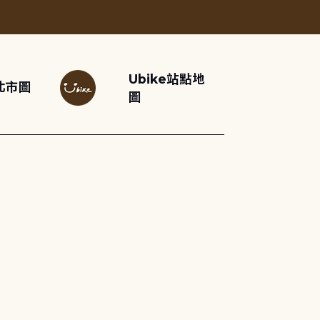
Ubike站點地
北市圖
圖