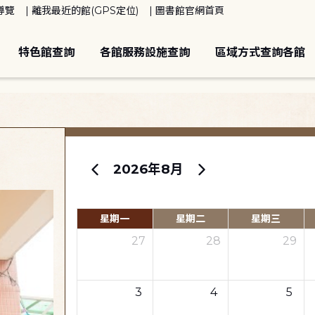
導覽
離我最近的館(GPS定位)
圖書館官網首頁
特色館查詢
各館服務設施查詢
區域方式查詢各館
2026年8月
星期一
星期二
星期三
27
28
29
3
4
5