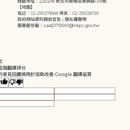
總館地址：220218 新北市板橋區貴興路139號
【地圖】
電話：02-29537868 傳真：02-29538139
政府網站資料開放宣告
|
隱私權聲明
圖書館信箱：cad2170001@ntpc.gov.tw
文
這個翻譯評分
的意見回饋將用於協助改善 Google 翻譯品質