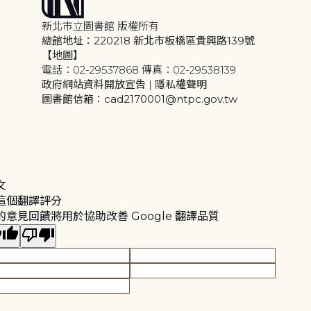
新北市立圖書館 版權所有
總館地址：220218 新北市板橋區貴興路139號
【地圖】
電話：02-29537868 傳真：02-29538139
政府網站資料開放宣告
|
隱私權聲明
圖書館信箱：cad2170001@ntpc.gov.tw
文
這個翻譯評分
的意見回饋將用於協助改善 Google 翻譯品質