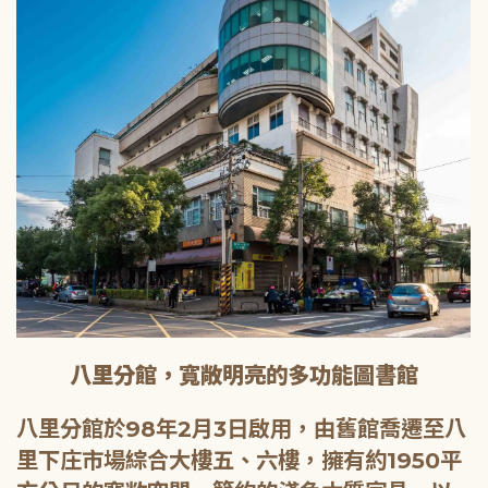
八里分館，寬敞明亮的多功能圖書館
八里分館於98年2月3日啟用，由舊館喬遷至八
里下庄市場綜合大樓五、六樓，擁有約1950平