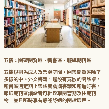
五樓：開架閱覽區、新書區、報紙期刊區
五樓規劃為成人及樂齡空間，開架閱覽區除了
多樣的中、外文書籍，還設有寬敞的閱讀桌，
新書區則定期上架讀者薦購書籍和新進好書，
報紙期刊區讓讀者可輕鬆取閱當期及往期刊
物，並且隨時享有靜謐舒適的閱讀環境。