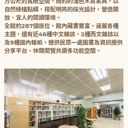
方公尺的寬敞空間。簡約的淺色木質家具，以
自然綠植點綴，搭配明亮的採光設計，營造開
放、宜人的閱讀環境。
全館約287個座位，館內藏書豐富，涵蓋各種
主題，還有近46種中文雜誌、2種西文雜誌以
及9種國內報紙，提供民眾一處圖書及資訊提供