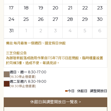
17
18
19
20
21
22
23
24
25
26
27
28
29
30
31
1
2
3
4
5
6
每月最後一個週四、國定假日休館
三芝分館公告
為辦理新館落成啟用作業自115年7月13日起閉館，臨時櫃臺設置
於同棟3樓，造成不便，敬請見諒。
週日、週一 8:30-17:00
(16:30停止借還書)
週二至週六 8:30-19:00
(18:30停止借還書)
今日
休館日
調整開放日
休館日與調整開放日一覽表 >