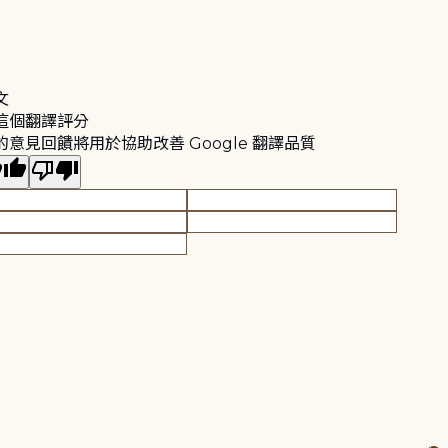
文
這個翻譯評分
的意見回饋將用於協助改善 Google 翻譯品質