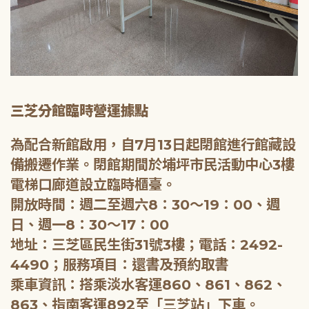
三芝分館臨時營運據點
為配合新館啟用，自7月13日起閉館進行館藏設
備搬遷作業。閉館期間於埔坪市民活動中心3樓
電梯口廊道設立臨時櫃臺。
開放時間：週二至週六8：30～19：00、週
日、週一8：30～17：00
地址：三芝區民生街31號3樓；電話：2492-
4490；服務項目：還書及預約取書
乘車資訊：搭乘淡水客運860、861、862、
863、指南客運892至「三芝站」下車。