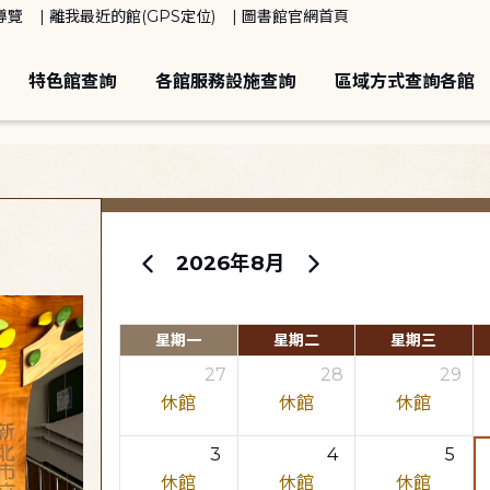
導覽
離我最近的館(GPS定位)
圖書館官網首頁
特色館查詢
各館服務設施查詢
區域方式查詢各館
2026年8月
星期一
星期二
星期三
27
28
29
休館
休館
休館
3
4
5
休館
休館
休館