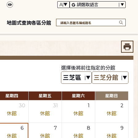
地圖式查詢各區分館
選擇後將前往指定的分館
星期四
星期五
星期六
星期日
30
31
1
2
休館
休館
休館
休館
6
7
8
9
休館
休館
休館
休館