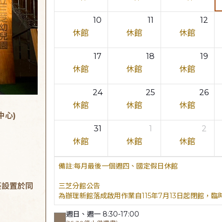
10
11
12
休館
休館
休館
17
18
19
休館
休館
休館
24
25
26
休館
休館
休館
中心)
31
1
2
休館
休館
休館
每月最後一個週四、國定假日休館
臺設置於同
三芝分館公告
為辦理新館落成啟用作業自115年7月13日起閉館，
週日、週一 8:30-17:00