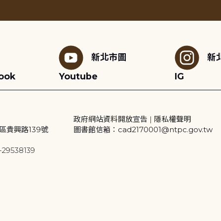
新北市圖
新
ook
Youtube
IG
政府網站資料開放宣告
|
隱私權聲明
區貴興路139號
圖書館信箱：cad2170001@ntpc.gov.tw
29538139