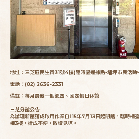
地址：三芝區民生街31號4樓(臨時營運據點-埔坪市民活動
電話：(02) 2636-2331
備註：每月最後一個週四、國定假日休館
三芝分館公告
為辦理新館落成啟用作業自115年7月13日起閉館，臨時櫃
棟3樓，造成不便，敬請見諒。