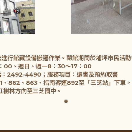
閉館進行館藏設備搬遷作業。閉館期間於埔坪市民活動
：00、週日、週一8：30～17：00
：2492-4490；服務項目：還書及預約取書
1、862、863、指南客運892至「三芝站」下車。
紅樹林方向至三芝國中。