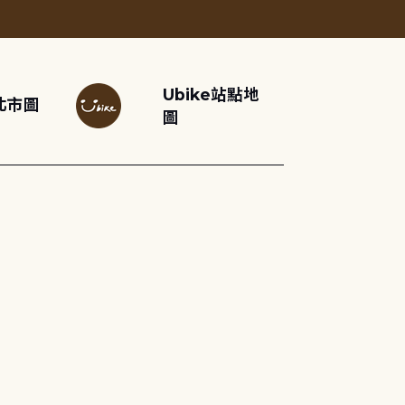
Ubike站點地
北市圖
圖