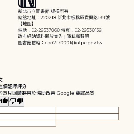
新北市立圖書館 版權所有
總館地址：220218 新北市板橋區貴興路139號
【地圖】
電話：02-29537868 傳真：02-29538139
政府網站資料開放宣告
|
隱私權聲明
圖書館信箱：cad2170001@ntpc.gov.tw
文
這個翻譯評分
的意見回饋將用於協助改善 Google 翻譯品質