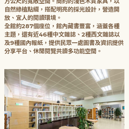
方公尺的寬敞空間。簡約的淺色木質家具，以
自然綠植點綴，搭配明亮的採光設計，營造開
放、宜人的閱讀環境。
全館約287個座位，館內藏書豐富，涵蓋各種
主題，還有近46種中文雜誌、2種西文雜誌以
及9種國內報紙，提供民眾一處圖書及資訊提供