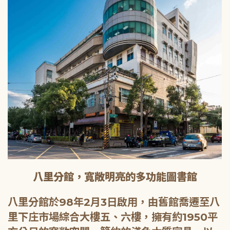
八里分館，寬敞明亮的多功能圖書館
八里分館於98年2月3日啟用，由舊館喬遷至八
里下庄市場綜合大樓五、六樓，擁有約1950平