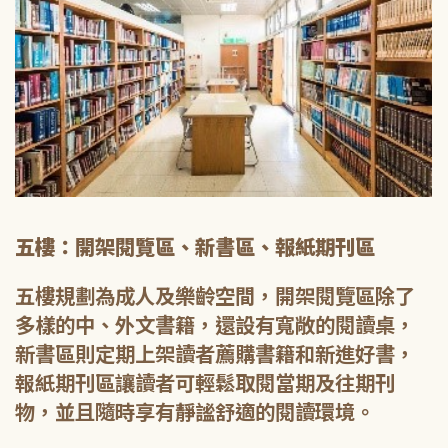
五樓：開架閱覽區、新書區、報紙期刊區
五樓規劃為成人及樂齡空間，開架閱覽區除了
多樣的中、外文書籍，還設有寬敞的閱讀桌，
新書區則定期上架讀者薦購書籍和新進好書，
報紙期刊區讓讀者可輕鬆取閱當期及往期刊
物，並且隨時享有靜謐舒適的閱讀環境。