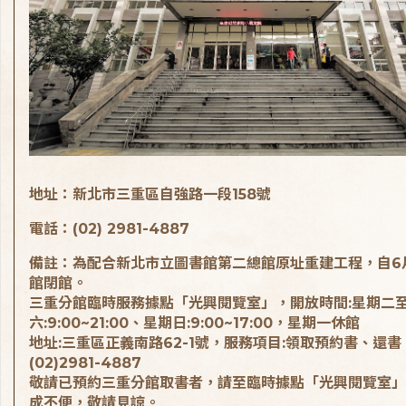
地址：新北市三重區自強路一段158號
電話：(02) 2981-4887
備註：為配合新北市立圖書館第二總館原址重建工程，自6
館閉館。
三重分館臨時服務據點「光興閱覽室」，開放時間:星期二
六:9:00~21:00、星期日:9:00~17:00，星期一休館
地址:三重區正義南路62-1號，服務項目:領取預約書、還書
(02)2981-4887
敬請已預約三重分館取書者，請至臨時據點「光興閱覽室」
成不便，敬請見諒。