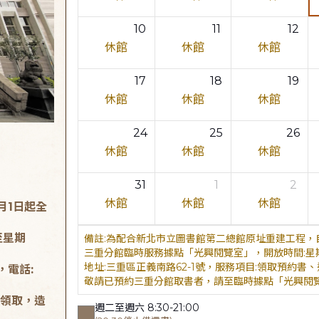
10
11
12
休館
休館
休館
17
18
19
休館
休館
休館
24
25
26
休館
休館
休館
31
1
2
休館
休館
休館
月1日起全
至星期
為配合新北市立圖書館第二總館原址重建工程，自
三重分館臨時服務據點「光興閱覽室」，開放時間:星期二至星
地址:三重區正義南路62-1號，服務項目:領取預約書、還書，
，電話:
敬請已預約三重分館取書者，請至臨時據點「光興閱
領取，造
週二至週六 8:30-21:00