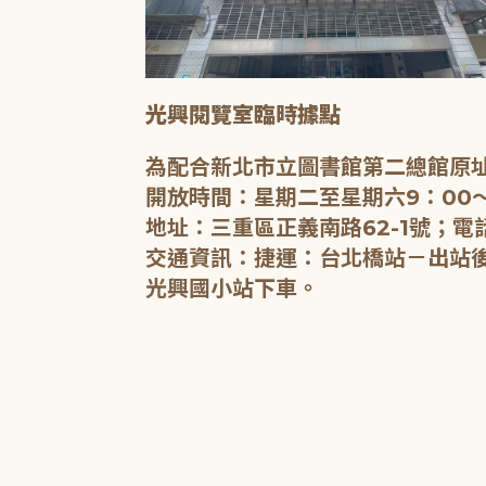
光興閱覽室臨時據點
為配合新北市立圖書館第二總館原址
開放時間：星期二至星期六9：00～
地址：三重區正義南路62-1號；電話
交通資訊：捷運：台北橋站－出站後沿
光興國小站下車。