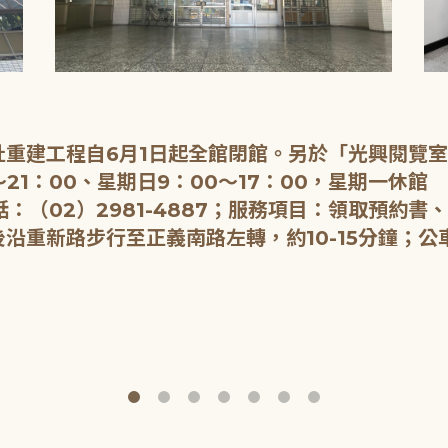
重建工程自6月1日起全館閉館。另於「光興閱覽
21：00、星期日9：00～17：00，星期一休館
：（02）2981-4887；服務項目：領取預約書
重新路步行至正義南路左轉，約10-15分鐘；公車：