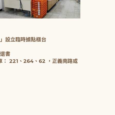
一樓服務台、
室」設立臨時據點櫃台
新北市立圖書
啟用，全棟約5
、還書
閱報。
 221、264、62 ，正義南路或