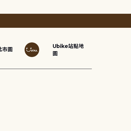
Ubike站點地
北市圖
圖