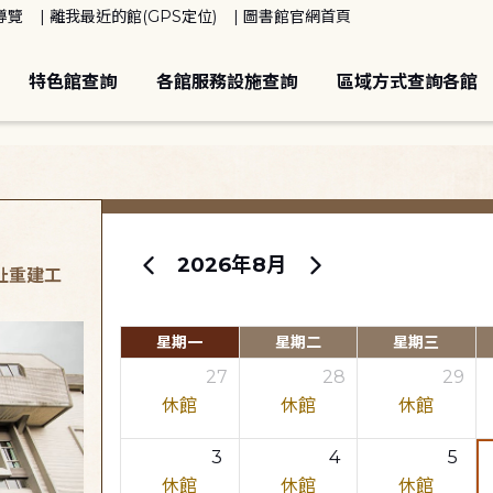
導覽
離我最近的館(GPS定位)
圖書館官網首頁
特色館查詢
各館服務設施查詢
區域方式查詢各館
2026年8月
原址重建工
星期一
星期二
星期三
27
28
29
休館
休館
休館
3
4
5
休館
休館
休館