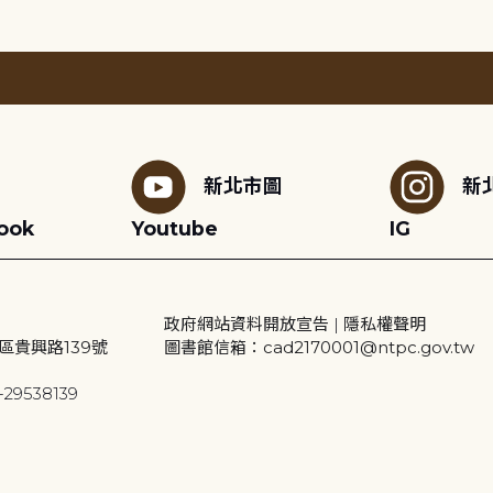
新北市圖
新
ook
Youtube
IG
政府網站資料開放宣告
|
隱私權聲明
區貴興路139號
圖書館信箱：cad2170001@ntpc.gov.tw
29538139