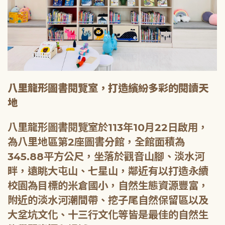
八里龍形圖書閱覽室，打造繽紛多彩的閱讀天
地
八里龍形圖書閱覽室於113年10月22日啟用，
為八里地區第2座圖書分館，全館面積為
345.88平方公尺，坐落於觀音山腳、淡水河
畔，遠眺大屯山、七星山，鄰近有以打造永續
校園為目標的米倉國小，自然生態資源豐富，
附近的淡水河潮間帶、挖子尾自然保留區以及
大坌坑文化、十三行文化等皆是最佳的自然生