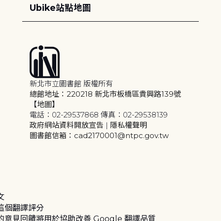
Ubike站點地圖
新北市立圖書館 版權所有
總館地址：220218 新北市板橋區貴興路139號
【地圖】
電話：02-29537868 傳真：02-29538139
政府網站資料開放宣告
|
隱私權聲明
圖書館信箱：cad2170001@ntpc.gov.tw
文
這個翻譯評分
的意見回饋將用於協助改善 Google 翻譯品質