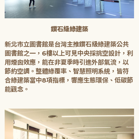
鑽石級綠建築
新北市立圖書館是台灣主推鑽石級綠建築公共
圖書館之一，6樓以上可見中央採挑空設計，利
用煙囪效應，能在非夏季時引進外部氣流，以
節約空調。整體綠覆率、智慧照明系統，皆符
合綠建築當中8項指標，響應生態環保、低碳節
能觀念。