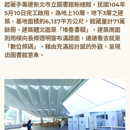
起著手籌建新北市立圖書館新總館，民國104年
5月10日完工啟用，為地上10層，地下3層之建
築，基地面積約6,137平方公尺，館藏量計71萬
餘冊。建築體北面是「堆疊書櫃」，建築南面
則用橫向長條透明窗布滿牆面，遠遠看去就是
「數位條碼」，藉由充滿設計感的外觀，呈現
出圖書館意象。