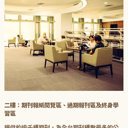
二樓：期刊報紙閱覽區、過期報刊區及終身學
習區
提供約逾千種期刊，為全台期刊種數最多的公