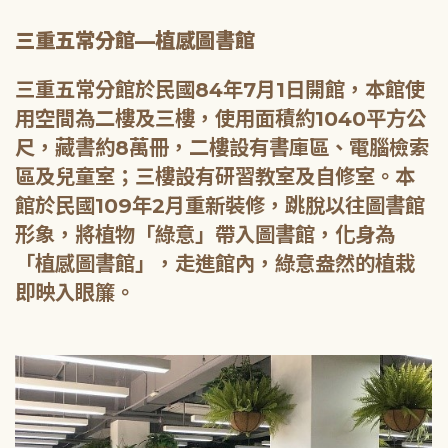
三重五常分館—植感圖書館
三重五常分館於民國84年7月1日開館，本館使
用空間為二樓及三樓，使用面積約1040平方公
尺，藏書約8萬冊，二樓設有書庫區、電腦檢索
區及兒童室；三樓設有研習教室及自修室。本
館於民國109年2月重新裝修，跳脫以往圖書館
形象，將植物「綠意」帶入圖書館，化身為
「植感圖書館」，走進館內，綠意盎然的植栽
即映入眼簾。