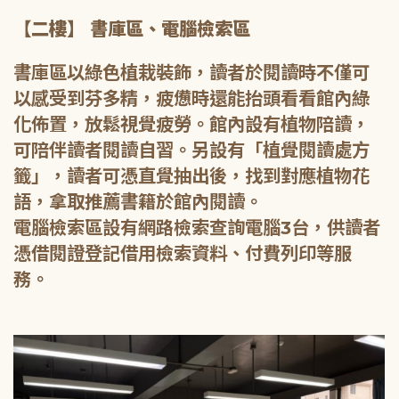
【二樓】 書庫區、電腦檢索區
書庫區以綠色植栽裝飾，讀者於閱讀時不僅可
以感受到芬多精，疲憊時還能抬頭看看館內綠
化佈置，放鬆視覺疲勞。館內設有植物陪讀，
可陪伴讀者閱讀自習。另設有「植覺閱讀處方
籤」，讀者可憑直覺抽出後，找到對應植物花
語，拿取推薦書籍於館內閱讀。
電腦檢索區設有網路檢索查詢電腦3台，供讀者
憑借閱證登記借用檢索資料、付費列印等服
務。