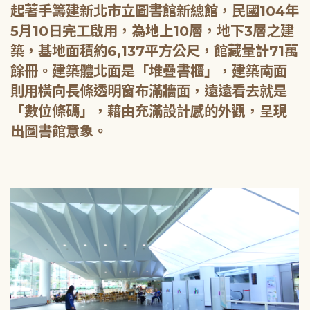
起著手籌建新北市立圖書館新總館，民國104年
5月10日完工啟用，為地上10層，地下3層之建
築，基地面積約6,137平方公尺，館藏量計71萬
餘冊。建築體北面是「堆疊書櫃」，建築南面
則用橫向長條透明窗布滿牆面，遠遠看去就是
「數位條碼」，藉由充滿設計感的外觀，呈現
出圖書館意象。