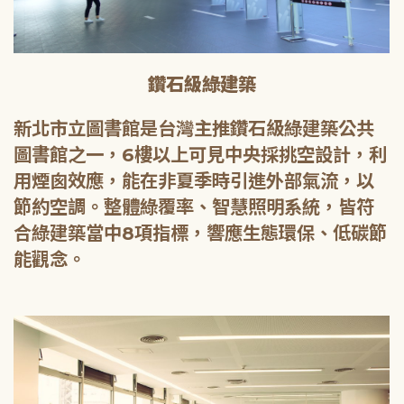
鑽石級綠建築
新北市立圖書館是台灣主推鑽石級綠建築公共
圖書館之一，6樓以上可見中央採挑空設計，利
用煙囪效應，能在非夏季時引進外部氣流，以
節約空調。整體綠覆率、智慧照明系統，皆符
合綠建築當中8項指標，響應生態環保、低碳節
能觀念。