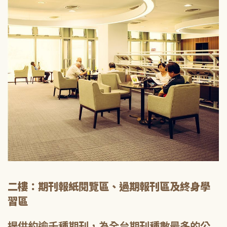
二樓：期刊報紙閱覽區、過期報刊區及終身學
習區
提供約逾千種期刊，為全台期刊種數最多的公