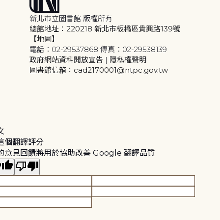
新北市立圖書館 版權所有
總館地址：220218 新北市板橋區貴興路139號
【地圖】
電話：02-29537868 傳真：02-29538139
政府網站資料開放宣告
|
隱私權聲明
圖書館信箱：cad2170001@ntpc.gov.tw
文
這個翻譯評分
的意見回饋將用於協助改善 Google 翻譯品質