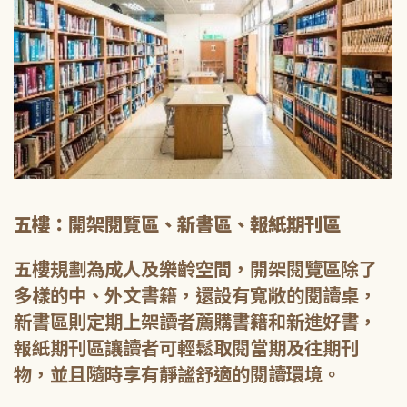
五樓：開架閱覽區、新書區、報紙期刊區
五樓規劃為成人及樂齡空間，開架閱覽區除了
多樣的中、外文書籍，還設有寬敞的閱讀桌，
新書區則定期上架讀者薦購書籍和新進好書，
報紙期刊區讓讀者可輕鬆取閱當期及往期刊
物，並且隨時享有靜謐舒適的閱讀環境。