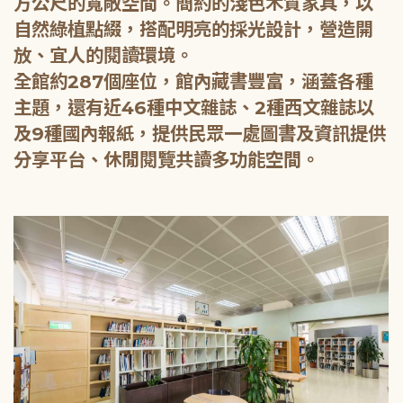
方公尺的寬敞空間。簡約的淺色木質家具，以
自然綠植點綴，搭配明亮的採光設計，營造開
放、宜人的閱讀環境。
全館約287個座位，館內藏書豐富，涵蓋各種
主題，還有近46種中文雜誌、2種西文雜誌以
及9種國內報紙，提供民眾一處圖書及資訊提供