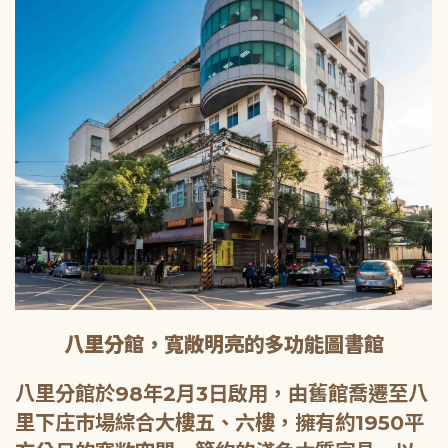
八里分館，寬敞明亮的多功能圖書館
八里分館於98年2月3日啟用，由舊館喬遷至八
里下庄市場綜合大樓五、六樓，擁有約1950平