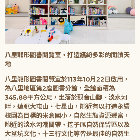
八里龍形圖書閱覽室，打造繽紛多彩的閱讀天
地
八里龍形圖書閱覽室於113年10月22日啟用，
為八里地區第2座圖書分館，全館面積為
345.88平方公尺，坐落於觀音山腳、淡水河
畔，遠眺大屯山、七星山，鄰近有以打造永續
校園為目標的米倉國小，自然生態資源豐富，
附近的淡水河潮間帶、挖子尾自然保留區以及
大坌坑文化、十三行文化等皆是最佳的自然生