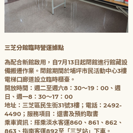
三芝分館臨時營運據點
為配合新館啟用，自7月13日起閉館進行館藏設
備搬遷作業。閉館期間於埔坪市民活動中心3樓
電梯口廊道設立臨時櫃臺。
開放時間：週二至週六8：30～19：00、週
日、週一8：30～17：00
地址：三芝區民生街31號3樓；電話：2492-
4490；服務項目：還書及預約取書
乘車資訊：搭乘淡水客運860、861、862、
863、指南客運892至「三芝站」下車。