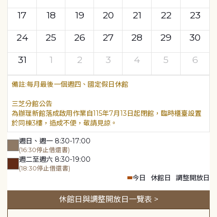
17
18
19
20
21
22
23
24
25
26
27
28
29
30
31
1
2
3
4
5
6
每月最後一個週四、國定假日休館
三芝分館公告
為辦理新館落成啟用作業自115年7月13日起閉館，臨時櫃臺設置
於同棟3樓，造成不便，敬請見諒。
週日、週一 8:30-17:00
(16:30停止借還書)
週二至週六 8:30-19:00
(18:30停止借還書)
今日
休館日
調整開放日
休館日與調整開放日一覽表 >