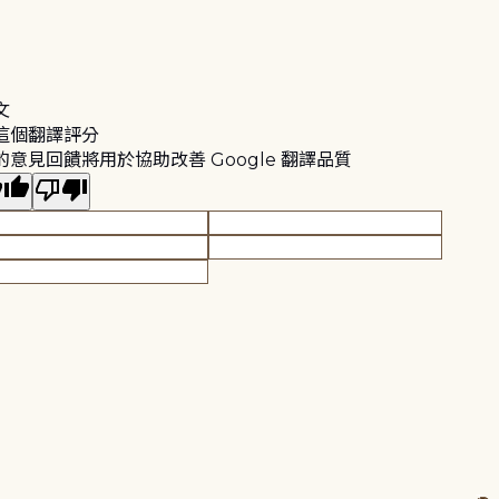
文
這個翻譯評分
的意見回饋將用於協助改善 Google 翻譯品質