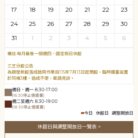
17
18
19
20
21
22
23
24
25
26
27
28
29
30
31
1
2
3
4
5
6
每月最後一個週四、國定假日休館
三芝分館公告
為辦理新館落成啟用作業自115年7月13日起閉館，臨時櫃臺設置
於同棟3樓，造成不便，敬請見諒。
週日、週一 8:30-17:00
(16:30停止借還書)
週二至週六 8:30-19:00
(18:30停止借還書)
今日
休館日
調整開放日
休館日與調整開放日一覽表 >