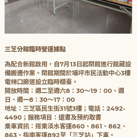
三芝分館臨時營運據點
為配合新館啟用，自7月13日起閉館進行館藏設
備搬遷作業。閉館期間於埔坪市民活動中心3樓
電梯口廊道設立臨時櫃臺。
開放時間：週二至週六8：30～19：00、週
日、週一8：30～17：00
地址：三芝區民生街31號3樓；電話：2492-
4490；服務項目：還書及預約取書
乘車資訊：搭乘淡水客運860、861、862、
863、指南客運892至「三芝站」下車。