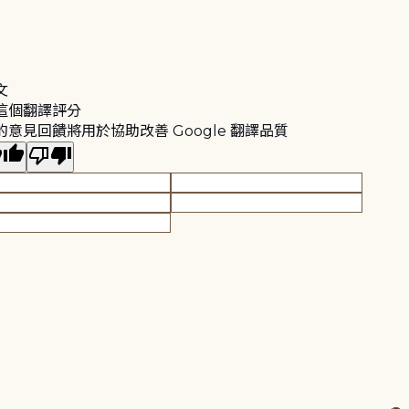
文
這個翻譯評分
的意見回饋將用於協助改善 Google 翻譯品質