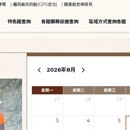
導覽
離我最近的館(GPS定位)
圖書館官網首頁
特色館查詢
各館服務設施查詢
區域方式查詢各館
2026年8月
星期一
星期二
星期三
27
28
29
3
4
5