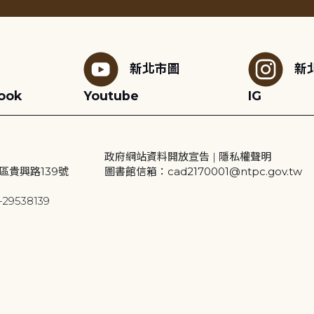
新北市圖
新
ook
Youtube
IG
政府網站資料開放宣告
|
隱私權聲明
區貴興路139號
圖書館信箱：cad2170001@ntpc.gov.tw
29538139