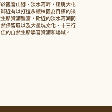
落於觀音山腳、淡水河畔，遠眺大屯
，鄰近有以打造永續校園為目標的米
然生態資源豐富，附近的淡水河潮間
館內規劃有期
自然保留區以及大坌坑文化、十三行
憩閱讀區，讓民
展示藝文作品。