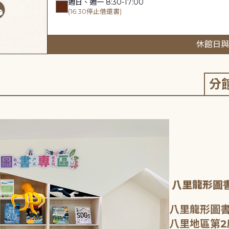
週日、週一 8:30-17:00
(16:30停止借還書)
休館日與
分
八里龍形圖
八里龍形圖書
八里地區第2