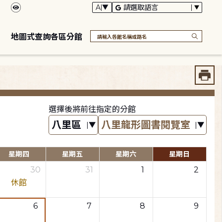
地圖式查詢各區分館
選擇後將前往指定的分館
星期四
星期五
星期六
星期日
30
31
1
2
休館
6
7
8
9