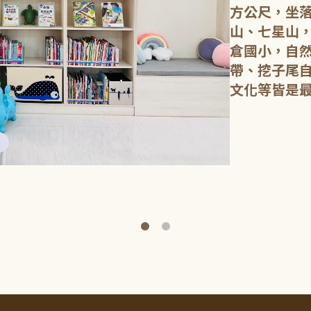
方公尺，坐
山、七星山
倉國小，自
帶、挖子尾