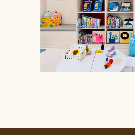
療癒菜園的休
廊」，供民眾申請
書閱覽室也特別