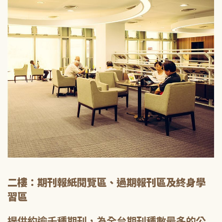
二樓：期刊報紙閱覽區、過期報刊區及終身學
習區
提供約逾千種期刊，為全台期刊種數最多的公