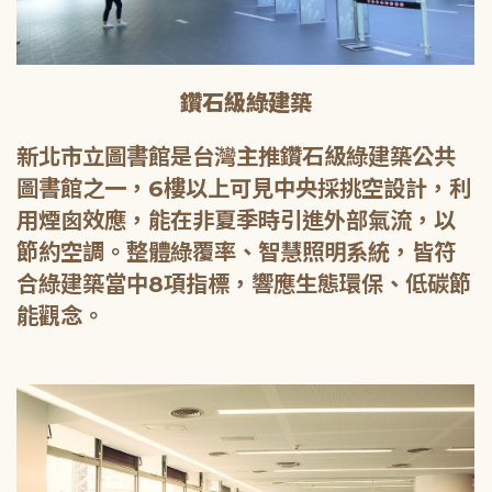
鑽石級綠建築
新北市立圖書館是台灣主推鑽石級綠建築公共
圖書館之一，6樓以上可見中央採挑空設計，利
用煙囪效應，能在非夏季時引進外部氣流，以
節約空調。整體綠覆率、智慧照明系統，皆符
合綠建築當中8項指標，響應生態環保、低碳節
能觀念。