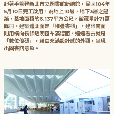
起著手籌建新北市立圖書館新總館，民國104年
5月10日完工啟用，為地上10層，地下3層之建
築，基地面積約6,137平方公尺，館藏量計71萬
餘冊。建築體北面是「堆疊書櫃」，建築南面
則用橫向長條透明窗布滿牆面，遠遠看去就是
「數位條碼」，藉由充滿設計感的外觀，呈現
出圖書館意象。