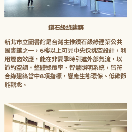
鑽石級綠建築
新北市立圖書館是台灣主推鑽石級綠建築公共
圖書館之一，6樓以上可見中央採挑空設計，利
用煙囪效應，能在非夏季時引進外部氣流，以
節約空調。整體綠覆率、智慧照明系統，皆符
合綠建築當中8項指標，響應生態環保、低碳節
能觀念。