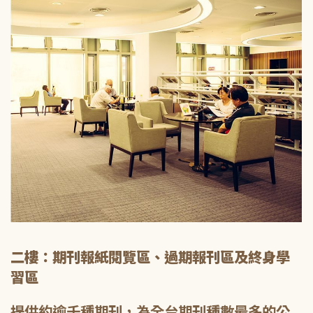
二樓：期刊報紙閱覽區、過期報刊區及終身學
習區
提供約逾千種期刊，為全台期刊種數最多的公