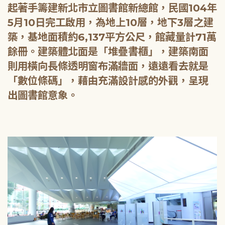
起著手籌建新北市立圖書館新總館，民國104年
5月10日完工啟用，為地上10層，地下3層之建
築，基地面積約6,137平方公尺，館藏量計71萬
餘冊。建築體北面是「堆疊書櫃」，建築南面
則用橫向長條透明窗布滿牆面，遠遠看去就是
「數位條碼」，藉由充滿設計感的外觀，呈現
出圖書館意象。