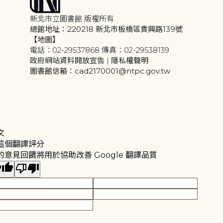
新北市立圖書館 版權所有
總館地址：220218 新北市板橋區貴興路139號
【地圖】
電話：02-29537868 傳真：02-29538139
政府網站資料開放宣告
|
隱私權聲明
圖書館信箱：cad2170001@ntpc.gov.tw
文
這個翻譯評分
的意見回饋將用於協助改善 Google 翻譯品質