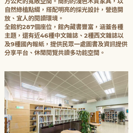
方公尺的寬敞空間。簡約的淺色木質家具，以
自然綠植點綴，搭配明亮的採光設計，營造開
放、宜人的閱讀環境。
全館約287個座位，館內藏書豐富，涵蓋各種
主題，還有近46種中文雜誌、2種西文雜誌以
及9種國內報紙，提供民眾一處圖書及資訊提供