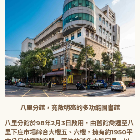
八里分館，寬敞明亮的多功能圖書館
八里分館於98年2月3日啟用，由舊館喬遷至八
里下庄市場綜合大樓五、六樓，擁有約1950平