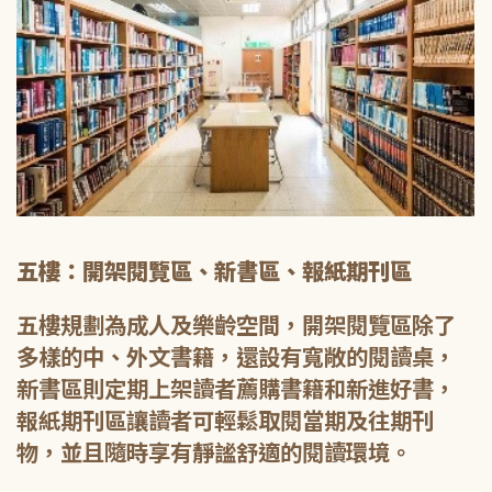
五樓：開架閱覽區、新書區、報紙期刊區
五樓規劃為成人及樂齡空間，開架閱覽區除了
多樣的中、外文書籍，還設有寬敞的閱讀桌，
新書區則定期上架讀者薦購書籍和新進好書，
報紙期刊區讓讀者可輕鬆取閱當期及往期刊
物，並且隨時享有靜謐舒適的閱讀環境。