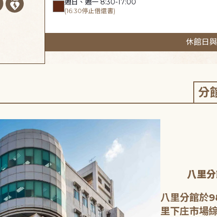
週日、週一 8:30-17:00
(16:30停止借還書)
休館日與
分
八里分
八里分館於9
里下庄市場綜