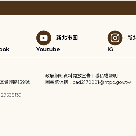
新北市圖
新
ook
Youtube
IG
政府網站資料開放宣告
|
隱私權聲明
區貴興路139號
圖書館信箱：cad2170001@ntpc.gov.tw
29538139