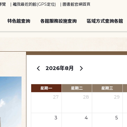
導覽
離我最近的館(GPS定位)
圖書館官網首頁
特色館查詢
各館服務設施查詢
區域方式查詢各館
2026年8月
星期一
星期二
星期三
27
28
29
3
4
5