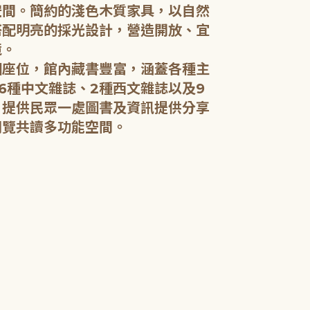
空間。簡約的淺色木質家具，以自然
搭配明亮的採光設計，營造開放、宜
五樓：開架閱
境。
個座位，館內藏書豐富，涵蓋各種主
五樓規劃為成
6種中文雜誌、2種西文雜誌以及9
籍和新進好書
，提供民眾一處圖書及資訊提供分享