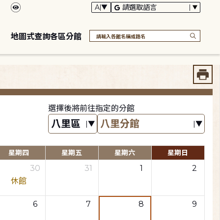
地圖式查詢各區分館
選擇後將前往指定的分館
星期四
星期五
星期六
星期日
30
31
1
2
休館
6
7
8
9