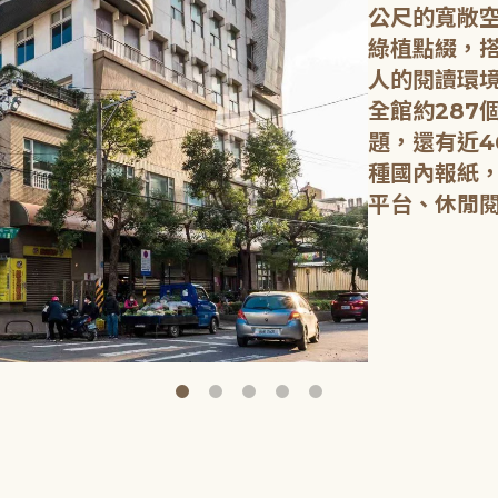
公尺的寬敞
綠植點綴，
人的閱讀環
全館約287
題，還有近4
種國內報紙