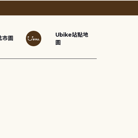
Ubike站點地
北市圖
圖