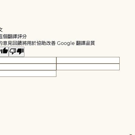
文
這個翻譯評分
的意見回饋將用於協助改善 Google 翻譯品質