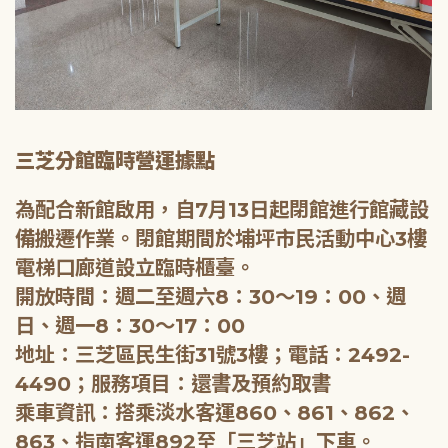
三芝分館臨時營運據點
為配合新館啟用，自7月13日起閉館進行館藏設
備搬遷作業。閉館期間於埔坪市民活動中心3樓
電梯口廊道設立臨時櫃臺。
開放時間：週二至週六8：30～19：00、週
日、週一8：30～17：00
地址：三芝區民生街31號3樓；電話：2492-
4490；服務項目：還書及預約取書
乘車資訊：搭乘淡水客運860、861、862、
863、指南客運892至「三芝站」下車。