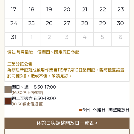
17
18
19
20
21
22
23
24
25
26
27
28
29
30
31
1
2
3
4
5
6
每月最後一個週四、國定假日休館
三芝分館公告
為辦理新館落成啟用作業自115年7月13日起閉館，臨時櫃臺設置
於同棟3樓，造成不便，敬請見諒。
週日、週一 8:30-17:00
(16:30停止借還書)
週二至週六 8:30-19:00
(18:30停止借還書)
今日
休館日
調整開放日
休館日與調整開放日一覽表 >