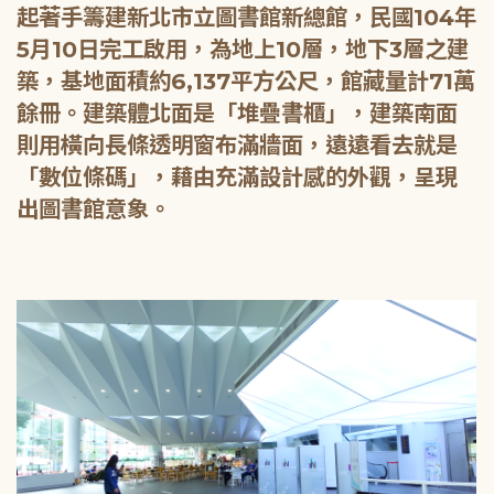
起著手籌建新北市立圖書館新總館，民國104年
5月10日完工啟用，為地上10層，地下3層之建
築，基地面積約6,137平方公尺，館藏量計71萬
餘冊。建築體北面是「堆疊書櫃」，建築南面
則用橫向長條透明窗布滿牆面，遠遠看去就是
「數位條碼」，藉由充滿設計感的外觀，呈現
出圖書館意象。