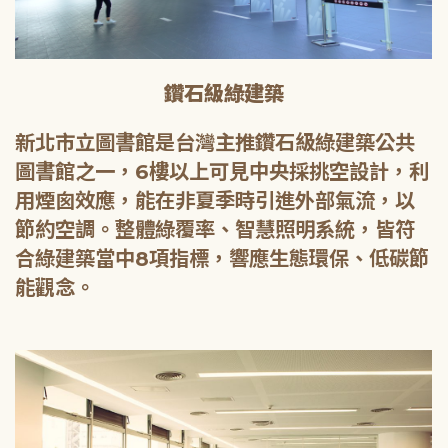
鑽石級綠建築
新北市立圖書館是台灣主推鑽石級綠建築公共
圖書館之一，6樓以上可見中央採挑空設計，利
用煙囪效應，能在非夏季時引進外部氣流，以
節約空調。整體綠覆率、智慧照明系統，皆符
合綠建築當中8項指標，響應生態環保、低碳節
能觀念。