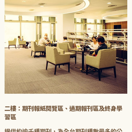
二樓：期刊報紙閱覽區、過期報刊區及終身學
習區
提供約逾千種期刊，為全台期刊種數最多的公