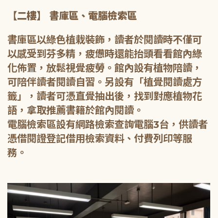
【二樓】 書庫區、電腦檢索區
書庫區以綠色植栽裝飾，讀者於閱讀時不僅可
以感受到芬多精，疲憊時還能抬頭看看館內綠
化佈置，放鬆視覺疲勞。館內設有植物陪讀，
可陪伴讀者閱讀自習。另設有「植覺閱讀處方
籤」，讀者可憑直覺抽出後，找到對應植物花
語，拿取推薦書籍於館內閱讀。
電腦檢索區設有網路檢索查詢電腦3台，供讀者
憑借閱證登記借用檢索資料、付費列印等服
務。