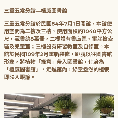
三重五常分館—植感圖書館
三重五常分館於民國84年7月1日開館，本館使
用空間為二樓及三樓，使用面積約1040平方公
尺，藏書約8萬冊，二樓設有書庫區、電腦檢索
區及兒童室；三樓設有研習教室及自修室。本
館於民國109年2月重新裝修，跳脫以往圖書館
形象，將植物「綠意」帶入圖書館，化身為
「植感圖書館」，走進館內，綠意盎然的植栽
即映入眼簾。