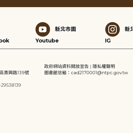
新北市圖
新
ook
Youtube
IG
政府網站資料開放宣告
|
隱私權聲明
區貴興路139號
圖書館信箱：cad2170001@ntpc.gov.tw
29538139