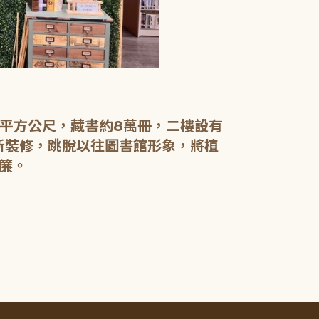
【二樓】 書庫
書庫區以綠色
設有植物陪讀
書籍於館內閱
0平方公尺，藏書約8萬冊，二樓設有
電腦檢索區設
新裝修，跳脫以往圖書館形象，將植
簾。