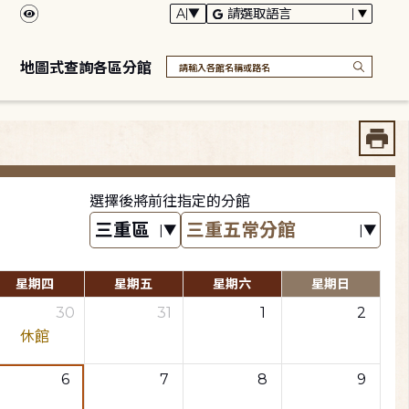
地圖式查詢各區分館
選擇後將前往指定的分館
星期四
星期五
星期六
星期日
30
31
1
2
休館
6
7
8
9