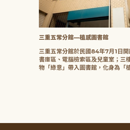
三重五常分館—植感圖書館
20人的研習教
三重五常分館於民國84年7月1日
書庫區、電腦檢索區及兒童室；三樓
物「綠意」帶入圖書館，化身為「