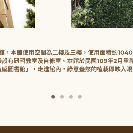
開館，本館使用空間為二樓及三樓，使用面積約104
設有研習教室及自修室。本館於民國109年2月重
植感圖書館」，走進館內，綠意盎然的植栽即映入眼