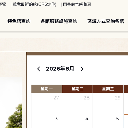
導覽
離我最近的館(GPS定位)
圖書館官網首頁
特色館查詢
各館服務設施查詢
區域方式查詢各館
2026年8月
星期一
星期二
星期三
27
28
29
3
4
5