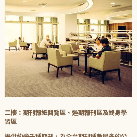
二樓：期刊報紙閱覽區、過期報刊區及終身學
習區
提供約逾千種期刊，為全台期刊種數最多的公