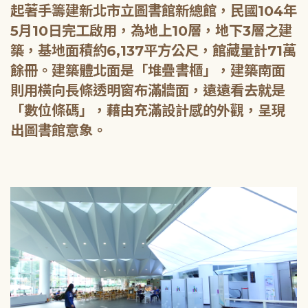
起著手籌建新北市立圖書館新總館，民國104年
5月10日完工啟用，為地上10層，地下3層之建
築，基地面積約6,137平方公尺，館藏量計71萬
餘冊。建築體北面是「堆疊書櫃」，建築南面
則用橫向長條透明窗布滿牆面，遠遠看去就是
「數位條碼」，藉由充滿設計感的外觀，呈現
出圖書館意象。