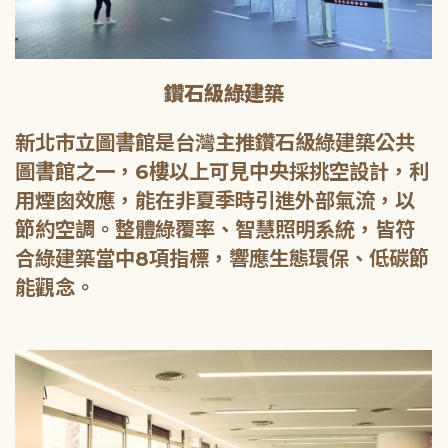
鑽石級綠建築
新北市立圖書館是台灣主推鑽石級綠建築公共
圖書館之一，6樓以上可見中央採挑空設計，利
用煙囪效應，能在非夏季時引進外部氣流，以
節約空調。整體綠覆率、智慧照明系統，皆符
合綠建築當中8項指標，響應生態環保、低碳節
能觀念。