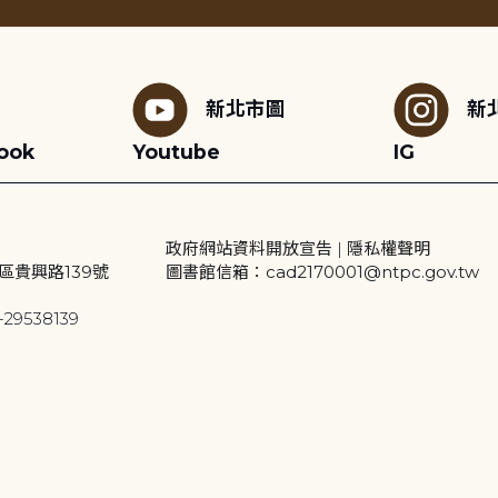
新北市圖
新
ook
Youtube
IG
政府網站資料開放宣告
|
隱私權聲明
區貴興路139號
圖書館信箱：cad2170001@ntpc.gov.tw
29538139