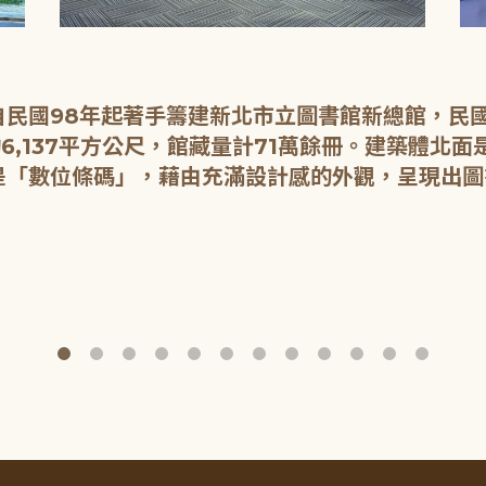
民國98年起著手籌建新北市立圖書館新總館，民國1
6,137平方公尺，館藏量計71萬餘冊。建築體北
是「數位條碼」，藉由充滿設計感的外觀，呈現出圖