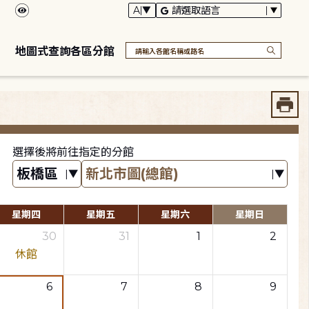
地圖式查詢各區分館
選擇後將前往指定的分館
星期四
星期五
星期六
星期日
30
31
1
2
休館
6
7
8
9