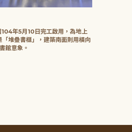
04年5月10日完工啟用，為地上
面是「堆疊書櫃」，建築南面則用橫向
書館意象。