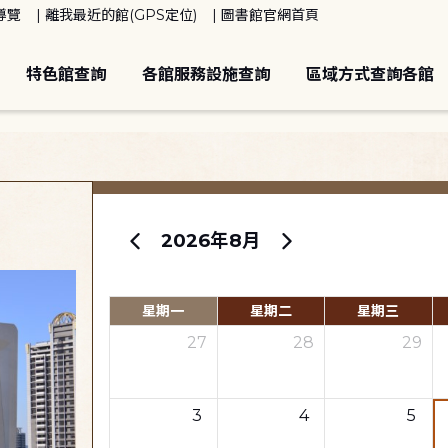
導覽
離我最近的館(GPS定位)
圖書館官網首頁
特色館查詢
各館服務設施查詢
區域方式查詢各館
2026年8月
星期一
星期二
星期三
27
28
29
3
4
5