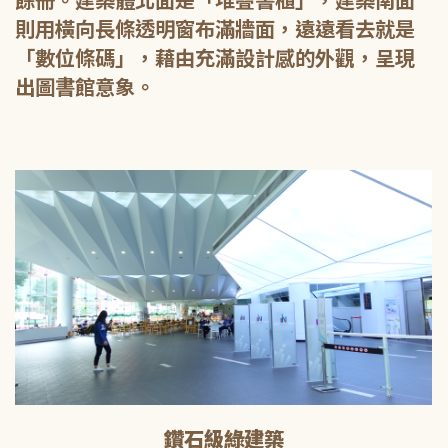
餘冊。建築體北面是「堆疊書櫃」，建築南面
則用橫向長條透明窗布滿牆面，遠遠看去就是
「數位條碼」，藉由充滿設計感的外觀，呈現
出圖書館意象。
鑽石級綠建築