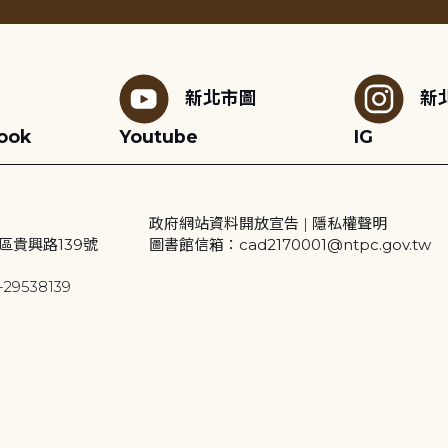
新北市圖
新
ook
Youtube
IG
政府網站資料開放宣告
|
隱私權聲明
區貴興路139號
圖書館信箱：cad2170001@ntpc.gov.tw
29538139