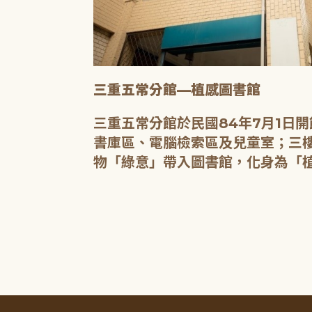
三重五常分館—植感圖書館
20人的研習教
三重五常分館於民國84年7月1日
書庫區、電腦檢索區及兒童室；三樓
物「綠意」帶入圖書館，化身為「