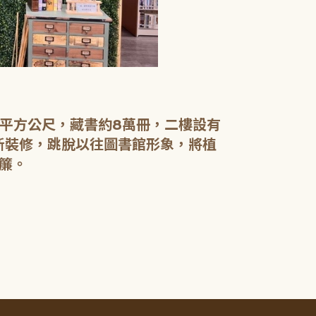
【二樓】 書庫
書庫區以綠色
設有植物陪讀
書籍於館內閱
0平方公尺，藏書約8萬冊，二樓設有
電腦檢索區設
新裝修，跳脫以往圖書館形象，將植
簾。