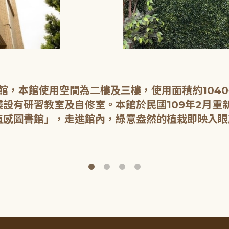
開館，本館使用空間為二樓及三樓，使用面積約104
設有研習教室及自修室。本館於民國109年2月重
植感圖書館」，走進館內，綠意盎然的植栽即映入眼