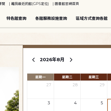
導覽
離我最近的館(GPS定位)
圖書館官網首頁
特色館查詢
各館服務設施查詢
區域方式查詢各館
2026年8月
星期一
星期二
星期三
27
28
29
3
4
5