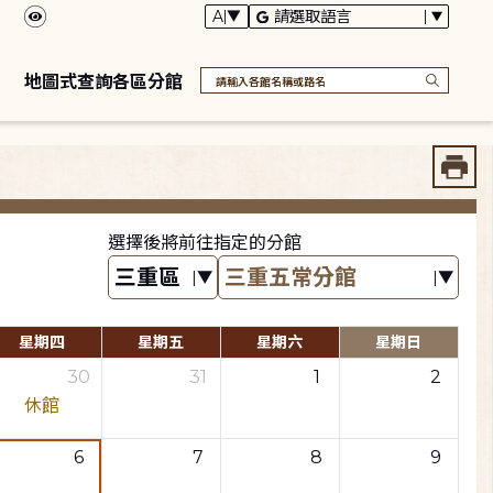
地圖式查詢各區分館
選擇後將前往指定的分館
星期四
星期五
星期六
星期日
30
31
1
2
休館
6
7
8
9