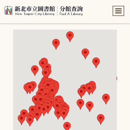
:::
:::