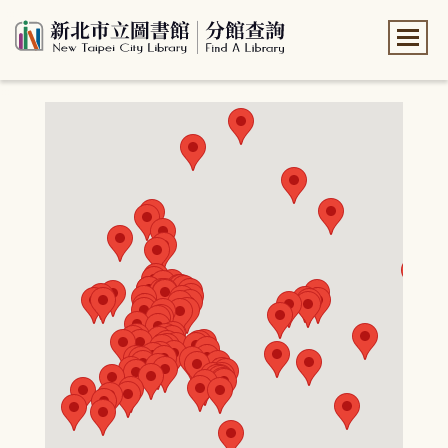
:::
:::