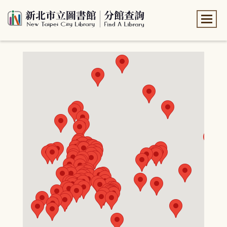
:::
:::