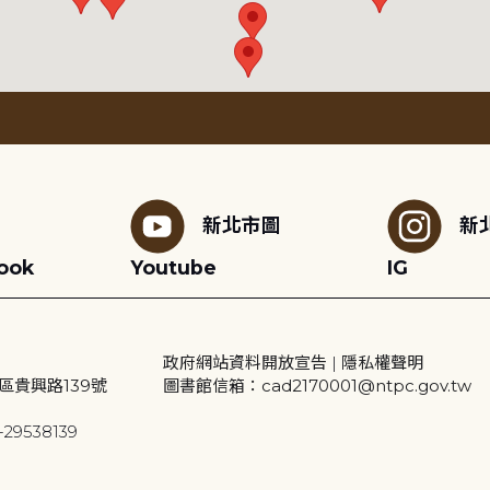
新北市圖
新
ook
Youtube
IG
政府網站資料開放宣告
|
隱私權聲明
區貴興路139號
圖書館信箱：cad2170001@ntpc.gov.tw
29538139