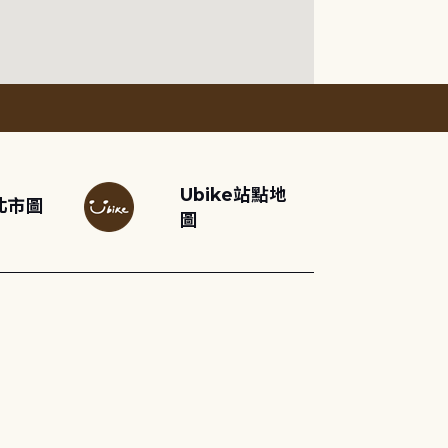
Ubike站點地
北市圖
圖