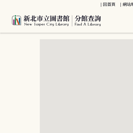
:::
回首頁
網站
:::