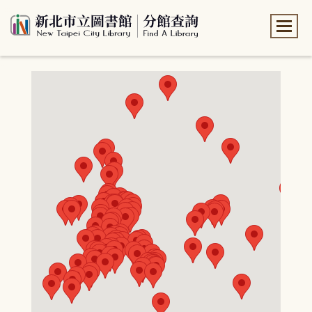
:::
:::