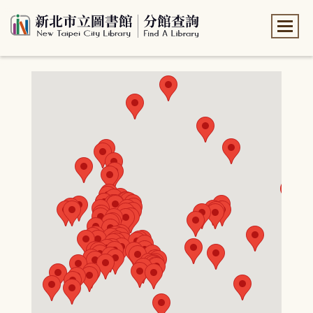
:::
:::