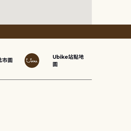
Ubike站點地
北市圖
圖