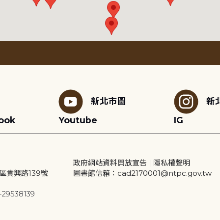
新北市圖
新
ook
Youtube
IG
政府網站資料開放宣告
|
隱私權聲明
區貴興路139號
圖書館信箱：cad2170001@ntpc.gov.tw
29538139