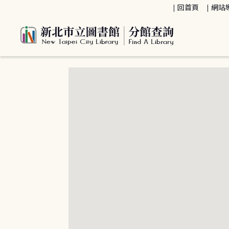
:::
回首頁
網站
:::