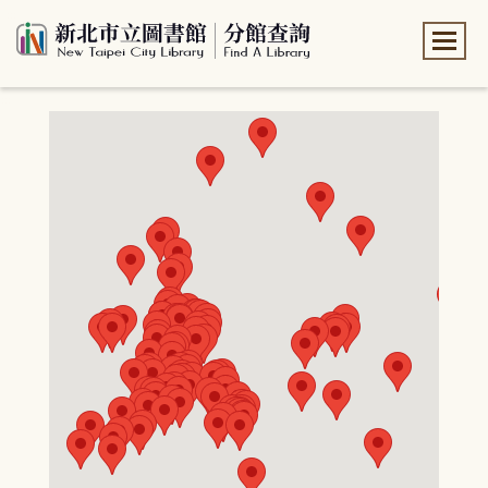
:::
:::